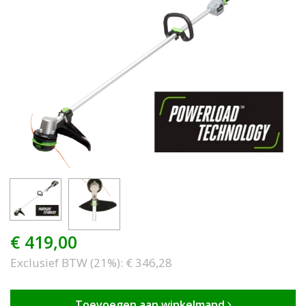
€ 419,00
Exclusief BTW (
21%
): € 346,28
Toevoegen aan winkelmand