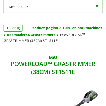
Merken S - Z
Terug
Product pagina
Tuin- en parkmachines
Bosmaaiers&Grastrimmers
POWERLOAD™
GRASTRIMMER (38CM) ST1511E
EGO
POWERLOAD™ GRASTRIMMER
(38CM) ST1511E