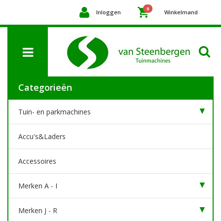
0
Inloggen
Winkelmand
Categorieën
Tuin- en parkmachines
Accu's&Laders
Accessoires
Merken A - I
Merken J - R